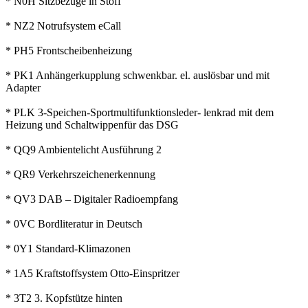
* N0H Sitzbezüge in Stoff
* NZ2 Notrufsystem eCall
* PH5 Frontscheibenheizung
* PK1 Anhängerkupplung schwenkbar. el. auslösbar und mit
Adapter
* PLK 3-Speichen-Sportmultifunktionsleder- lenkrad mit dem
Heizung und Schaltwippenfür das DSG
* QQ9 Ambientelicht Ausführung 2
* QR9 Verkehrszeichenerkennung
* QV3 DAB – Digitaler Radioempfang
* 0VC Bordliteratur in Deutsch
* 0Y1 Standard-Klimazonen
* 1A5 Kraftstoffsystem Otto-Einspritzer
* 3T2 3. Kopfstütze hinten