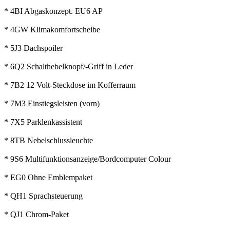
* 4BI Abgaskonzept. EU6 AP
* 4GW Klimakomfortscheibe
* 5J3 Dachspoiler
* 6Q2 Schalthebelknopf/-Griff in Leder
* 7B2 12 Volt-Steckdose im Kofferraum
* 7M3 Einstiegsleisten (vorn)
* 7X5 Parklenkassistent
* 8TB Nebelschlussleuchte
* 9S6 Multifunktionsanzeige/Bordcomputer Colour
* EG0 Ohne Emblempaket
* QH1 Sprachsteuerung
* QJ1 Chrom-Paket