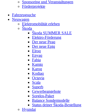
Sponsoring und Veranstaltungen
Förderprojekte
Fahrzeugsuche
Neuwagen
Elektromobilität erleben
Škoda
Škoda SUMMER SALE
Elektro-Förderung
Der neue Peaq
Der neue Epiq
Elroq
Enyaq
Fabia
Kamiq
Karoq
Kodiaq
Octavia
Scala
Superb
Gewerbeangebote
Sorglos-Paket
Balance Sondermodelle
Status deiner Škoda-Bestellung
Hyundai