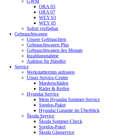
GWM
ORA 03
ORA 07
WEY 03
WEY 05
Sofort verfügbar
Gebrauchtwagen
Unsere Gebrauchten
Gebrauchtwagen Plus
Gebrauchtwagen des Monats
Inzahlungnahme
Auktion für Händler
Service
Werkstatttermin anfragen
Unser Service-Center
Marderschäden
Räder & Reifen
Hyundai Service
Mein Hyundai Sommer-Service
Sorglos-Paket
Hyundai Garantie im Überblick
Škoda Service
Škoda Sommer-Check
Sorglos-Paket
Škoda Glasservice