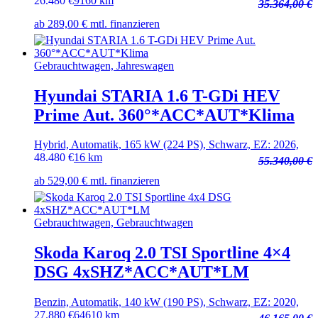
26.480
€
9160 km
35.364,00 €
ab 289,00 € mtl. finanzieren
Gebrauchtwagen, Jahreswagen
Hyundai STARIA 1.6 T-GDi HEV
Prime Aut. 360°*ACC*AUT*Klima
Hybrid, Automatik, 165 kW (224 PS), Schwarz, EZ: 2026,
48.480
€
16 km
55.340,00 €
ab 529,00 € mtl. finanzieren
Gebrauchtwagen, Gebrauchtwagen
Skoda Karoq 2.0 TSI Sportline 4×4
DSG 4xSHZ*ACC*AUT*LM
Benzin, Automatik, 140 kW (190 PS), Schwarz, EZ: 2020,
27.880
€
64610 km