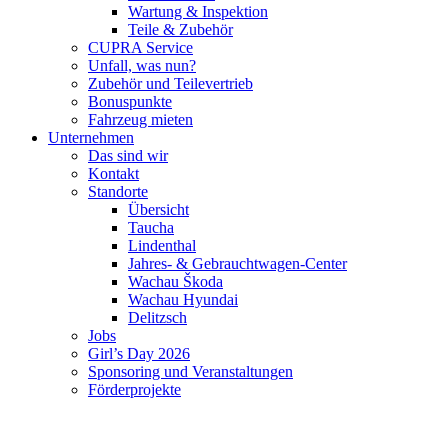
Wartung & Inspektion
Teile & Zubehör
CUPRA Service
Unfall, was nun?
Zubehör und Teilevertrieb
Bonuspunkte
Fahrzeug mieten
Unternehmen
Das sind wir
Kontakt
Standorte
Übersicht
Taucha
Lindenthal
Jahres- & Gebrauchtwagen-Center
Wachau Škoda
Wachau Hyundai
Delitzsch
Jobs
Girl’s Day 2026
Sponsoring und Veranstaltungen
Förderprojekte