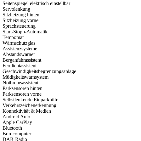
Seitenspiegel elektrisch einstellbar
Servolenkung
Sitzheizung hinten
Sitzheizung vorne
Sprachsteuerung
Start-Stopp-Automatik
Tempomat
Wärmschutzglas
Assistenzsysteme
Abstandswarner
Berganfahrassistent
Fernlichtassistent
Geschwindigkeits­begrenzungsanlage
Müdigkeitswarnsystem
Notbremsassistent
Parksensoren hinten
Parksensoren vorne
Selbstlenkende Einparkhilfe
Verkehrszeichenerkennung
Konnektivität & Medien
Android Auto
Apple CarPlay
Bluetooth
Bordcomputer
DAB-Radio