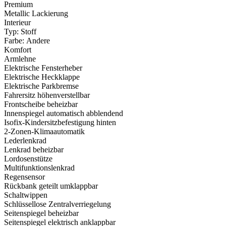
Premium
Metallic Lackierung
Interieur
Typ: Stoff
Farbe: Andere
Komfort
Armlehne
Elektrische Fensterheber
Elektrische Heckklappe
Elektrische Parkbremse
Fahrersitz höhenverstellbar
Frontscheibe beheizbar
Innenspiegel automatisch abblendend
Isofix-Kindersitzbefestigung hinten
2-Zonen-Klimaautomatik
Lederlenkrad
Lenkrad beheizbar
Lordosenstütze
Multifunktionslenkrad
Regensensor
Rückbank geteilt umklappbar
Schaltwippen
Schlüssellose Zentralverriegelung
Seitenspiegel beheizbar
Seitenspiegel elektrisch anklappbar