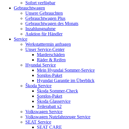
Sofort verfügbar
Gebrauchtwagen
Unsere Gebrauchten
Gebrauchtwagen Plus
Gebrauchtwagen des Monats
Inzahlungnahme
Auktion für Händler
Service
Werkstatttermin anfragen
Unser Service-Center
Marderschäden
Räder & Reifen
Hyundai Service
Mein Hyundai Sommer-Service
Sorglos-Paket
Hyundai Garantie im Überblick
Škoda Service
Škoda Sommer-Check
Sorglos-Paket
Škoda Glasservice
Teilerabatt x2
Volkswagen Service
Volkswagen Nutzfahrzeuge Service
SEAT Service
SEAT CARE