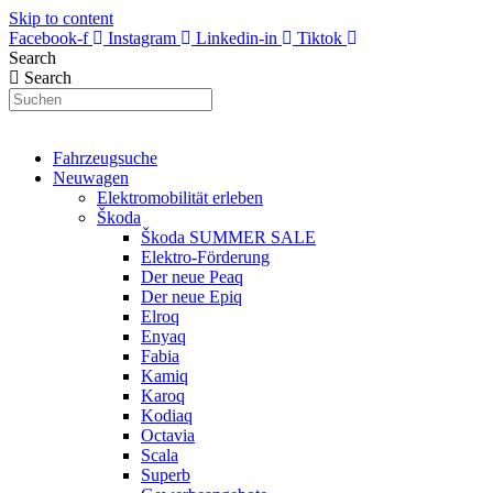
Skip to content
Facebook-f
Instagram
Linkedin-in
Tiktok
Search
Search
Fahrzeugsuche
Neuwagen
Elektromobilität erleben
Škoda
Škoda SUMMER SALE
Elektro-Förderung
Der neue Peaq
Der neue Epiq
Elroq
Enyaq
Fabia
Kamiq
Karoq
Kodiaq
Octavia
Scala
Superb