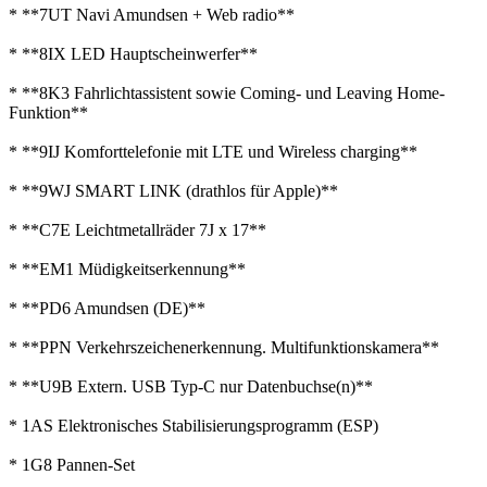
* **7UT Navi Amundsen + Web radio**
* **8IX LED Hauptscheinwerfer**
* **8K3 Fahrlichtassistent sowie Coming- und Leaving Home-
Funktion**
* **9IJ Komforttelefonie mit LTE und Wireless charging**
* **9WJ SMART LINK (drathlos für Apple)**
* **C7E Leichtmetallräder 7J x 17**
* **EM1 Müdigkeitserkennung**
* **PD6 Amundsen (DE)**
* **PPN Verkehrszeichenerkennung. Multifunktionskamera**
* **U9B Extern. USB Typ-C nur Datenbuchse(n)**
* 1AS Elektronisches Stabilisierungsprogramm (ESP)
* 1G8 Pannen-Set