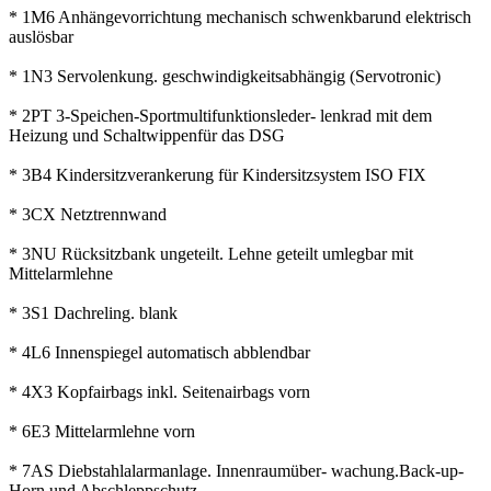
* 1M6 Anhängevorrichtung mechanisch schwenkbarund elektrisch
auslösbar
* 1N3 Servolenkung. geschwindigkeitsabhängig (Servotronic)
* 2PT 3-Speichen-Sportmultifunktionsleder- lenkrad mit dem
Heizung und Schaltwippenfür das DSG
* 3B4 Kindersitzverankerung für Kindersitzsystem ISO FIX
* 3CX Netztrennwand
* 3NU Rücksitzbank ungeteilt. Lehne geteilt umlegbar mit
Mittelarmlehne
* 3S1 Dachreling. blank
* 4L6 Innenspiegel automatisch abblendbar
* 4X3 Kopfairbags inkl. Seitenairbags vorn
* 6E3 Mittelarmlehne vorn
* 7AS Diebstahlalarmanlage. Innenraumüber- wachung.Back-up-
Horn und Abschleppschutz