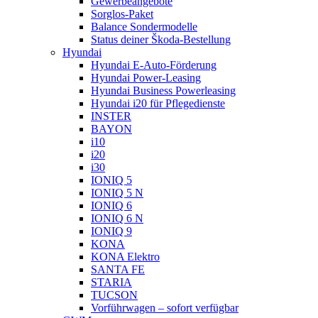
Gewerbeangebote
Sorglos-Paket
Balance Sondermodelle
Status deiner Škoda-Bestellung
Hyundai
Hyundai E-Auto-Förderung
Hyundai Power-Leasing
Hyundai Business Powerleasing
Hyundai i20 für Pflegedienste
INSTER
BAYON
i10
i20
i30
IONIQ 5
IONIQ 5 N
IONIQ 6
IONIQ 6 N
IONIQ 9
KONA
KONA Elektro
SANTA FE
STARIA
TUCSON
Vorführwagen – sofort verfügbar