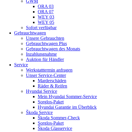
GWM
ORA 03
ORA 07
WEY 03
WEY 05
Sofort verfügbar
Gebrauchtwagen
Unsere Gebrauchten
Gebrauchtwagen Plus
Gebrauchtwagen des Monats
Inzahlungnahme
Auktion für Händler
Service
Werkstatttermin anfragen
Unser Service-Center
Marderschäden
Räder & Reifen
Hyundai Service
Mein Hyundai Sommer-Service
Sorglos-Paket
Hyundai Garantie im Überblick
Škoda Service
Škoda Sommer-Check
Sorglos-Paket
Škoda Glasservice