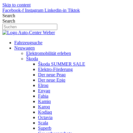
Skip to content
Facebook-f
Instagram
Linkedin-in
Tiktok
Search
Search
Fahrzeugsuche
Neuwagen
Elektromobilität erleben
Škoda
Škoda SUMMER SALE
Elektro-Förderung
Der neue Peaq
Der neue Epiq
Elroq
Enyaq
Fabia
Kamiq
Karoq
Kodiaq
Octavia
Scala
Superb