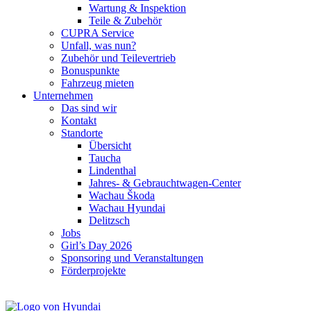
Wartung & Inspektion
Teile & Zubehör
CUPRA Service
Unfall, was nun?
Zubehör und Teilevertrieb
Bonuspunkte
Fahrzeug mieten
Unternehmen
Das sind wir
Kontakt
Standorte
Übersicht
Taucha
Lindenthal
Jahres- & Gebrauchtwagen-Center
Wachau Škoda
Wachau Hyundai
Delitzsch
Jobs
Girl’s Day 2026
Sponsoring und Veranstaltungen
Förderprojekte