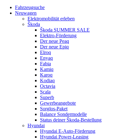
Fahrzeugsuche
Neuwagen
Elektromobilität erleben
Škoda
Škoda SUMMER SALE
Elektro-Förderung
Der neue Peaq
Der neue Epiq
Elroq
Enyaq
Fabia
Kamiq
Karoq
Kodiaq
Octavia
Scala
Superb
Gewerbeangebote
Sorglos-Paket
Balance Sondermodelle
Status deiner Škoda-Bestellung
Hyundai
Hyundai E-Auto-Förderung
Hyundai Power-Leasing