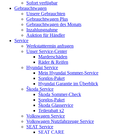
Sofort verfügbar
Gebrauchtwagen
Unsere Gebrauchten
Gebrauchtwagen Plus
Gebrauchtwagen des Monats
Inzahlungnahme
Auktion für Händler
Service
Werkstatttermin anfragen
Unser Service-Center
Marderschäden
Räder & Reifen
Hyundai Service
Mein Hyundai Sommer-Service
Sorglos-Paket
Hyundai Garantie im Überblick
Škoda Service
Škoda Sommer-Check
Sorglos-Paket
Škoda Glasservice
Teilerabatt x2
Volkswagen Service
Volkswagen Nutzfahrzeuge Service
SEAT Service
SEAT CARE