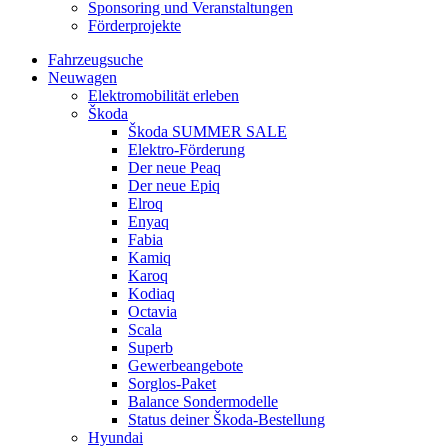
Sponsoring und Veranstaltungen
Förderprojekte
Fahrzeugsuche
Neuwagen
Elektromobilität erleben
Škoda
Škoda SUMMER SALE
Elektro-Förderung
Der neue Peaq
Der neue Epiq
Elroq
Enyaq
Fabia
Kamiq
Karoq
Kodiaq
Octavia
Scala
Superb
Gewerbeangebote
Sorglos-Paket
Balance Sondermodelle
Status deiner Škoda-Bestellung
Hyundai