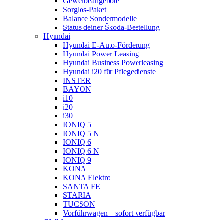
Gewerbeangebote
Sorglos-Paket
Balance Sondermodelle
Status deiner Škoda-Bestellung
Hyundai
Hyundai E-Auto-Förderung
Hyundai Power-Leasing
Hyundai Business Powerleasing
Hyundai i20 für Pflegedienste
INSTER
BAYON
i10
i20
i30
IONIQ 5
IONIQ 5 N
IONIQ 6
IONIQ 6 N
IONIQ 9
KONA
KONA Elektro
SANTA FE
STARIA
TUCSON
Vorführwagen – sofort verfügbar