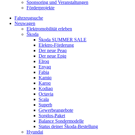
Sponsoring und Veranstaltungen
Förderprojekte
Fahrzeugsuche
Neuwagen
Elektromobilität erleben
Škoda
Škoda SUMMER SALE
Elektro-Förderung
Der neue Peaq
Der neue Epiq
Elroq
Enyaq
Fabia
Kamiq
Karoq
Kodiaq
Octavia
Scala
Superb
Gewerbeangebote
Sorglos-Paket
Balance Sondermodelle
Status deiner Škoda-Bestellung
Hyundai