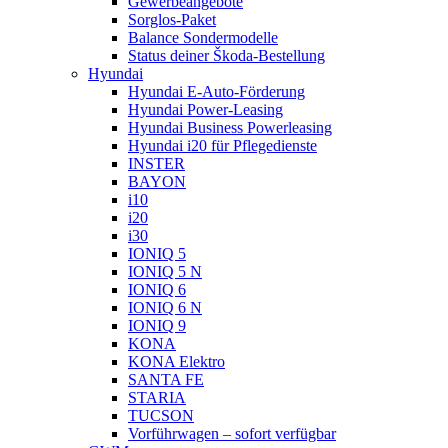
Gewerbeangebote
Sorglos-Paket
Balance Sondermodelle
Status deiner Škoda-Bestellung
Hyundai
Hyundai E-Auto-Förderung
Hyundai Power-Leasing
Hyundai Business Powerleasing
Hyundai i20 für Pflegedienste
INSTER
BAYON
i10
i20
i30
IONIQ 5
IONIQ 5 N
IONIQ 6
IONIQ 6 N
IONIQ 9
KONA
KONA Elektro
SANTA FE
STARIA
TUCSON
Vorführwagen – sofort verfügbar