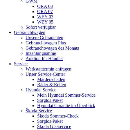
GWM
ORA 03
ORA 07
WEY 03
WEY 05
Sofort verfügbar
Gebrauchtwagen
Unsere Gebrauchten
Gebrauchtwagen Plus
Gebrauchtwagen des Monats
Inzahlungnahme
Auktion für Händler
Service
Werkstatttermin anfragen
Unser Service-Center
Marderschäden
Räder & Reifen
Hyundai Service
Mein Hyundai Sommer-Service
Sorglos-Paket
Hyundai Garantie im Überblick
Škoda Service
Škoda Sommer-Check
Sorglos-Paket
Škoda Glasservice