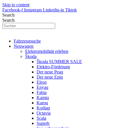
Skip to content
Facebook-f
Instagram
Linkedin-in
Tiktok
Search
Search
Fahrzeugsuche
Neuwagen
Elektromobilität erleben
Škoda
Škoda SUMMER SALE
Elektro-Förderung
Der neue Peaq
Der neue Epiq
Elroq
Enyaq
Fabia
Kamiq
Karoq
Kodiaq
Octavia
Scala
Superb