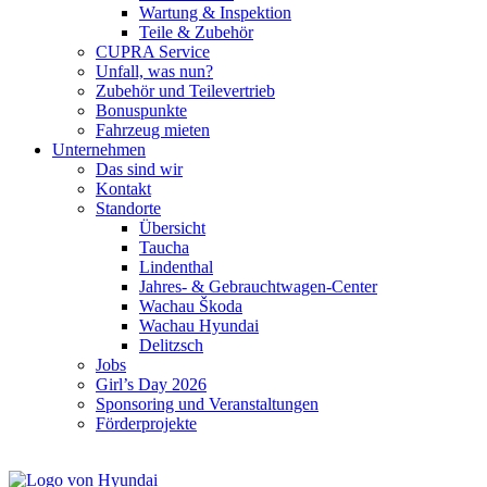
Wartung & Inspektion
Teile & Zubehör
CUPRA Service
Unfall, was nun?
Zubehör und Teilevertrieb
Bonuspunkte
Fahrzeug mieten
Unternehmen
Das sind wir
Kontakt
Standorte
Übersicht
Taucha
Lindenthal
Jahres- & Gebrauchtwagen-Center
Wachau Škoda
Wachau Hyundai
Delitzsch
Jobs
Girl’s Day 2026
Sponsoring und Veranstaltungen
Förderprojekte