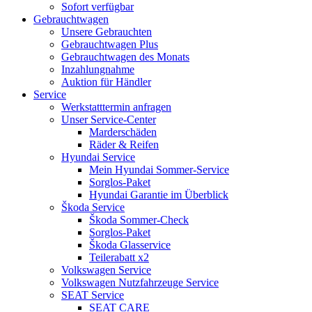
Sofort verfügbar
Gebrauchtwagen
Unsere Gebrauchten
Gebrauchtwagen Plus
Gebrauchtwagen des Monats
Inzahlungnahme
Auktion für Händler
Service
Werkstatttermin anfragen
Unser Service-Center
Marderschäden
Räder & Reifen
Hyundai Service
Mein Hyundai Sommer-Service
Sorglos-Paket
Hyundai Garantie im Überblick
Škoda Service
Škoda Sommer-Check
Sorglos-Paket
Škoda Glasservice
Teilerabatt x2
Volkswagen Service
Volkswagen Nutzfahrzeuge Service
SEAT Service
SEAT CARE