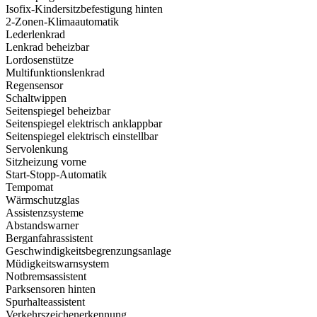
Isofix-Kindersitzbefestigung hinten
2-Zonen-Klimaautomatik
Lederlenkrad
Lenkrad beheizbar
Lordosenstütze
Multifunktionslenkrad
Regensensor
Schaltwippen
Seitenspiegel beheizbar
Seitenspiegel elektrisch anklappbar
Seitenspiegel elektrisch einstellbar
Servolenkung
Sitzheizung vorne
Start-Stopp-Automatik
Tempomat
Wärmschutzglas
Assistenzsysteme
Abstandswarner
Berganfahrassistent
Geschwindigkeits­begrenzungsanlage
Müdigkeitswarnsystem
Notbremsassistent
Parksensoren hinten
Spurhalteassistent
Verkehrszeichenerkennung