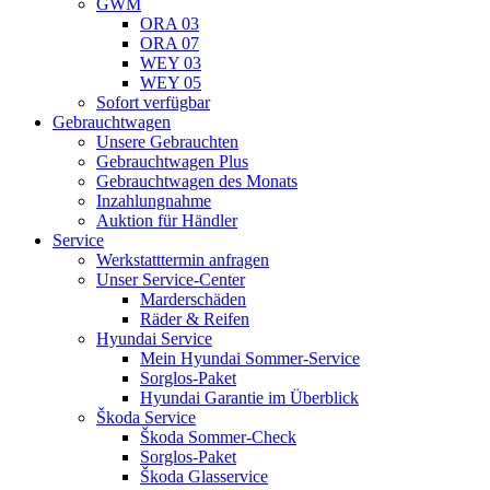
GWM
ORA 03
ORA 07
WEY 03
WEY 05
Sofort verfügbar
Gebrauchtwagen
Unsere Gebrauchten
Gebrauchtwagen Plus
Gebrauchtwagen des Monats
Inzahlungnahme
Auktion für Händler
Service
Werkstatttermin anfragen
Unser Service-Center
Marderschäden
Räder & Reifen
Hyundai Service
Mein Hyundai Sommer-Service
Sorglos-Paket
Hyundai Garantie im Überblick
Škoda Service
Škoda Sommer-Check
Sorglos-Paket
Škoda Glasservice