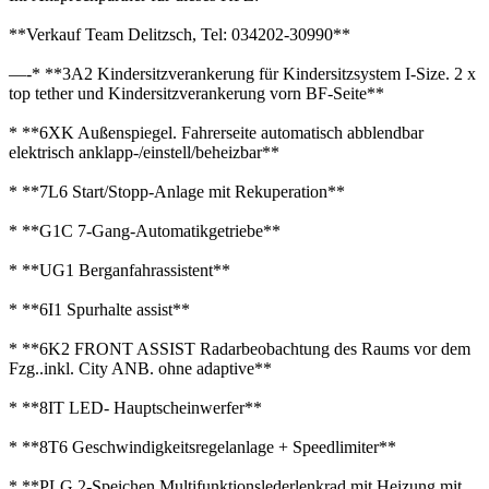
**Verkauf Team Delitzsch, Tel: 034202-30990**
—-* **3A2 Kindersitzverankerung für Kindersitzsystem I-Size. 2 x
top tether und Kindersitzverankerung vorn BF-Seite**
* **6XK Außenspiegel. Fahrerseite automatisch abblendbar
elektrisch anklapp-/einstell/beheizbar**
* **7L6 Start/Stopp-Anlage mit Rekuperation**
* **G1C 7-Gang-Automatikgetriebe**
* **UG1 Berganfahrassistent**
* **6I1 Spurhalte assist**
* **6K2 FRONT ASSIST Radarbeobachtung des Raums vor dem
Fzg..inkl. City ANB. ohne adaptive**
* **8IT LED- Hauptscheinwerfer**
* **8T6 Geschwindigkeitsregelanlage + Speedlimiter**
* **PLG 2-Speichen Multifunktionslederlenkrad mit Heizung mit