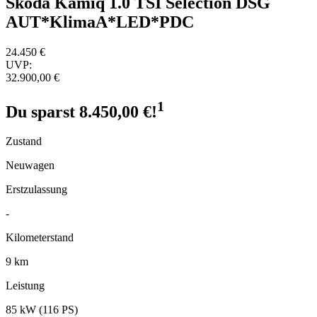
Skoda Kamiq 1.0 TSI Selection DSG
AUT*KlimaA*LED*PDC
24.450
€
UVP:
32.900,00 €
1
Du sparst 8.450,00 €!
Zustand
Neuwagen
Erstzulassung
-
Kilometerstand
9 km
Leistung
85 kW (116 PS)