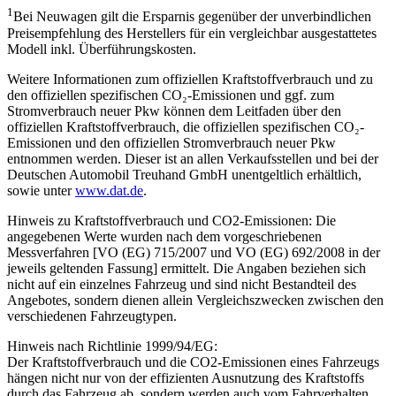
1
Bei Neuwagen gilt die Ersparnis gegenüber der unverbindlichen
Preisempfehlung des Herstellers für ein vergleichbar ausgestattetes
Modell inkl. Überführungskosten.
Weitere Informationen zum offiziellen Kraftstoffverbrauch und zu
den offiziellen spezifischen CO₂-Emissionen und ggf. zum
Stromverbrauch neuer Pkw können dem Leitfaden über den
offiziellen Kraftstoffverbrauch, die offiziellen spezifischen CO₂-
Emissionen und den offiziellen Stromverbrauch neuer Pkw
entnommen werden. Dieser ist an allen Verkaufsstellen und bei der
Deutschen Automobil Treuhand GmbH unentgeltlich erhältlich,
sowie unter
www.dat.de
.
Hinweis zu Kraftstoffverbrauch und CO2-Emissionen: Die
angegebenen Werte wurden nach dem vorgeschriebenen
Messverfahren [VO (EG) 715/2007 und VO (EG) 692/2008 in der
jeweils geltenden Fassung] ermittelt. Die Angaben beziehen sich
nicht auf ein einzelnes Fahrzeug und sind nicht Bestandteil des
Angebotes, sondern dienen allein Vergleichszwecken zwischen den
verschiedenen Fahrzeugtypen.
Hinweis nach Richtlinie 1999/94/EG:
Der Kraftstoffverbrauch und die CO2-Emissionen eines Fahrzeugs
hängen nicht nur von der effizienten Ausnutzung des Kraftstoffs
durch das Fahrzeug ab, sondern werden auch vom Fahrverhalten