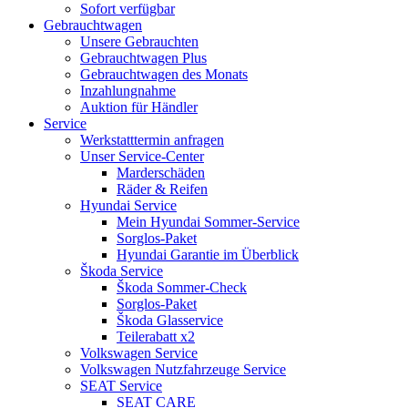
Sofort verfügbar
Gebrauchtwagen
Unsere Gebrauchten
Gebrauchtwagen Plus
Gebrauchtwagen des Monats
Inzahlungnahme
Auktion für Händler
Service
Werkstatttermin anfragen
Unser Service-Center
Marderschäden
Räder & Reifen
Hyundai Service
Mein Hyundai Sommer-Service
Sorglos-Paket
Hyundai Garantie im Überblick
Škoda Service
Škoda Sommer-Check
Sorglos-Paket
Škoda Glasservice
Teilerabatt x2
Volkswagen Service
Volkswagen Nutzfahrzeuge Service
SEAT Service
SEAT CARE