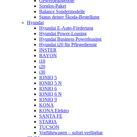
Gewerbeangebote
Sorglos-Paket
Balance Sondermodelle
Status deiner Škoda-Bestellung
Hyundai
Hyundai E-Auto-Förderung
Hyundai Power-Leasing
Hyundai Business Powerleasing
Hyundai i20 für Pflegedienste
INSTER
BAYON
i10
i20
i30
IONIQ 5
IONIQ 5 N
IONIQ 6
IONIQ 6 N
IONIQ 9
KONA
KONA Elektro
SANTA FE
STARIA
TUCSON
Vorführwagen – sofort verfügbar