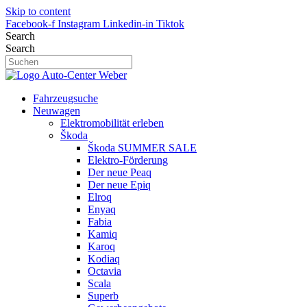
Skip to content
Facebook-f
Instagram
Linkedin-in
Tiktok
Search
Search
Fahrzeugsuche
Neuwagen
Elektromobilität erleben
Škoda
Škoda SUMMER SALE
Elektro-Förderung
Der neue Peaq
Der neue Epiq
Elroq
Enyaq
Fabia
Kamiq
Karoq
Kodiaq
Octavia
Scala
Superb