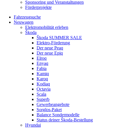
Sponsoring und Veranstaltungen
Förderprojekte
Fahrzeugsuche
Neuwagen
Elektromobilität erleben
Škoda
Škoda SUMMER SALE
Elektro-Förderung
Der neue Peaq
Der neue Epiq
Elroq
Enyaq
Fabia
Kamiq
Karoq
Kodiaq
Octavia
Scala
Superb
Gewerbeangebote
Sorglos-Paket
Balance Sondermodelle
Status deiner Škoda-Bestellung
Hyundai