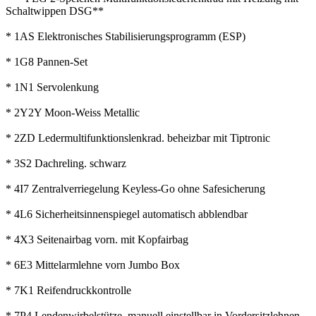
Schaltwippen DSG**
* 1AS Elektronisches Stabilisierungsprogramm (ESP)
* 1G8 Pannen-Set
* 1N1 Servolenkung
* 2Y2Y Moon-Weiss Metallic
* 2ZD Ledermultifunktionslenkrad. beheizbar mit Tiptronic
* 3S2 Dachreling. schwarz
* 4I7 Zentralverriegelung Keyless-Go ohne Safesicherung
* 4L6 Sicherheitsinnenspiegel automatisch abblendbar
* 4X3 Seitenairbag vorn. mit Kopfairbag
* 6E3 Mittelarmlehne vorn Jumbo Box
* 7K1 Reifendruckkontrolle
* 7P4 Lendenwirbelstütze. manuell einstellbar in Vordersitzlehnen