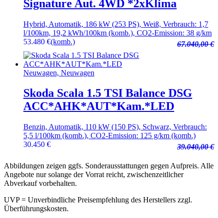
Signature Aut. 4WD *2xKlima
Hybrid, Automatik, 186 kW (253 PS), Weiß, Verbrauch: 1,7
l/100km, 19,2 kWh/100km (komb.), CO2-Emission: 38 g/km
53.480
€
(komb.)
67.040,00 €
Neuwagen, Neuwagen
Skoda Scala 1.5 TSI Balance DSG
ACC*AHK*AUT*Kam.*LED
Benzin, Automatik, 110 kW (150 PS), Schwarz, Verbrauch:
5,5 l/100km (komb.), CO2-Emission: 125 g/km (komb.)
30.450
€
39.040,00 €
Abbildungen zeigen ggfs. Sonderausstattungen gegen Aufpreis. Alle
Angebote nur solange der Vorrat reicht, zwischenzeitlicher
Abverkauf vorbehalten.
UVP = Unverbindliche Preisempfehlung des Herstellers zzgl.
Überführungskosten.