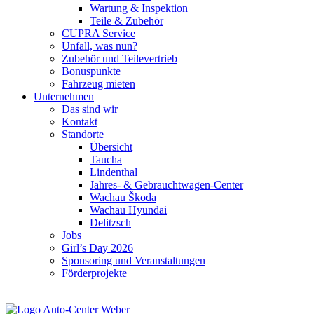
Wartung & Inspektion
Teile & Zubehör
CUPRA Service
Unfall, was nun?
Zubehör und Teilevertrieb
Bonuspunkte
Fahrzeug mieten
Unternehmen
Das sind wir
Kontakt
Standorte
Übersicht
Taucha
Lindenthal
Jahres- & Gebrauchtwagen-Center
Wachau Škoda
Wachau Hyundai
Delitzsch
Jobs
Girl’s Day 2026
Sponsoring und Veranstaltungen
Förderprojekte