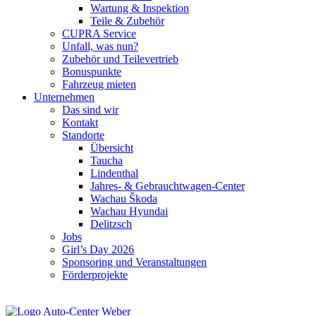
Wartung & Inspektion
Teile & Zubehör
CUPRA Service
Unfall, was nun?
Zubehör und Teilevertrieb
Bonuspunkte
Fahrzeug mieten
Unternehmen
Das sind wir
Kontakt
Standorte
Übersicht
Taucha
Lindenthal
Jahres- & Gebrauchtwagen-Center
Wachau Škoda
Wachau Hyundai
Delitzsch
Jobs
Girl’s Day 2026
Sponsoring und Veranstaltungen
Förderprojekte