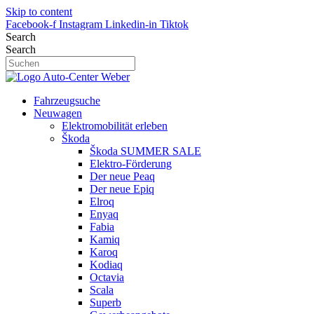
Skip to content
Facebook-f
Instagram
Linkedin-in
Tiktok
Search
Search
Fahrzeugsuche
Neuwagen
Elektromobilität erleben
Škoda
Škoda SUMMER SALE
Elektro-Förderung
Der neue Peaq
Der neue Epiq
Elroq
Enyaq
Fabia
Kamiq
Karoq
Kodiaq
Octavia
Scala
Superb