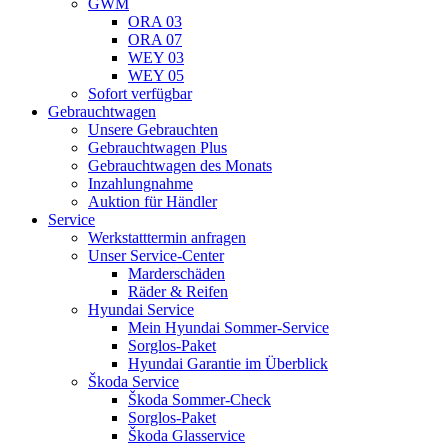
GWM
ORA 03
ORA 07
WEY 03
WEY 05
Sofort verfügbar
Gebrauchtwagen
Unsere Gebrauchten
Gebrauchtwagen Plus
Gebrauchtwagen des Monats
Inzahlungnahme
Auktion für Händler
Service
Werkstatttermin anfragen
Unser Service-Center
Marderschäden
Räder & Reifen
Hyundai Service
Mein Hyundai Sommer-Service
Sorglos-Paket
Hyundai Garantie im Überblick
Škoda Service
Škoda Sommer-Check
Sorglos-Paket
Škoda Glasservice