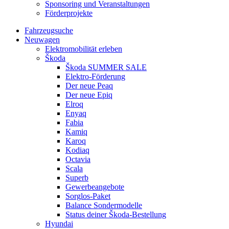
Sponsoring und Veranstaltungen
Förderprojekte
Fahrzeugsuche
Neuwagen
Elektromobilität erleben
Škoda
Škoda SUMMER SALE
Elektro-Förderung
Der neue Peaq
Der neue Epiq
Elroq
Enyaq
Fabia
Kamiq
Karoq
Kodiaq
Octavia
Scala
Superb
Gewerbeangebote
Sorglos-Paket
Balance Sondermodelle
Status deiner Škoda-Bestellung
Hyundai