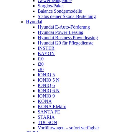
Gewerbeangebote
Sorglos-Paket
Balance Sondermodelle
Status deiner Škoda-Bestellung
Hyundai
Hyundai E-Auto-Förderung
Hyundai Power-Leasing
Hyundai Business Powerleasing
Hyundai i20 für Pflegedienste
INSTER
BAYON
i10
i20
i30
IONIQ 5
IONIQ 5 N
IONIQ 6
IONIQ 6 N
IONIQ 9
KONA
KONA Elektro
SANTA FE
STARIA
TUCSON
Vorführwagen – sofort verfügbar