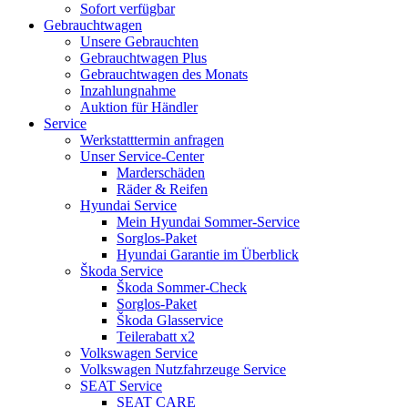
Sofort verfügbar
Gebrauchtwagen
Unsere Gebrauchten
Gebrauchtwagen Plus
Gebrauchtwagen des Monats
Inzahlungnahme
Auktion für Händler
Service
Werkstatttermin anfragen
Unser Service-Center
Marderschäden
Räder & Reifen
Hyundai Service
Mein Hyundai Sommer-Service
Sorglos-Paket
Hyundai Garantie im Überblick
Škoda Service
Škoda Sommer-Check
Sorglos-Paket
Škoda Glasservice
Teilerabatt x2
Volkswagen Service
Volkswagen Nutzfahrzeuge Service
SEAT Service
SEAT CARE