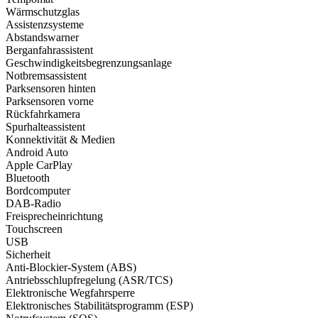
Wärmschutzglas
Assistenzsysteme
Abstandswarner
Berganfahrassistent
Geschwindigkeits­begrenzungsanlage
Notbremsassistent
Parksensoren hinten
Parksensoren vorne
Rückfahrkamera
Spurhalteassistent
Konnektivität & Medien
Android Auto
Apple CarPlay
Bluetooth
Bordcomputer
DAB-Radio
Freisprecheinrichtung
Touchscreen
USB
Sicherheit
Anti-Blockier-System (ABS)
Antriebsschlupfregelung (ASR/TCS)
Elektronische Wegfahrsperre
Elektronisches Stabilitätsprogramm (ESP)