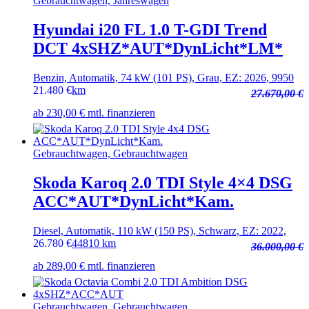
Gebrauchtwagen, Jahreswagen
Hyundai i20 FL 1.0 T-GDI Trend
DCT 4xSHZ*AUT*DynLicht*LM*
Benzin, Automatik, 74 kW (101 PS), Grau, EZ: 2026, 9950
21.480
€
km
27.670,00 €
ab 230,00 € mtl. finanzieren
Gebrauchtwagen, Gebrauchtwagen
Skoda Karoq 2.0 TDI Style 4×4 DSG
ACC*AUT*DynLicht*Kam.
Diesel, Automatik, 110 kW (150 PS), Schwarz, EZ: 2022,
26.780
€
44810 km
36.000,00 €
ab 289,00 € mtl. finanzieren
Gebrauchtwagen, Gebrauchtwagen