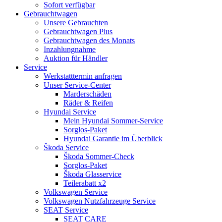
Sofort verfügbar
Gebrauchtwagen
Unsere Gebrauchten
Gebrauchtwagen Plus
Gebrauchtwagen des Monats
Inzahlungnahme
Auktion für Händler
Service
Werkstatttermin anfragen
Unser Service-Center
Marderschäden
Räder & Reifen
Hyundai Service
Mein Hyundai Sommer-Service
Sorglos-Paket
Hyundai Garantie im Überblick
Škoda Service
Škoda Sommer-Check
Sorglos-Paket
Škoda Glasservice
Teilerabatt x2
Volkswagen Service
Volkswagen Nutzfahrzeuge Service
SEAT Service
SEAT CARE