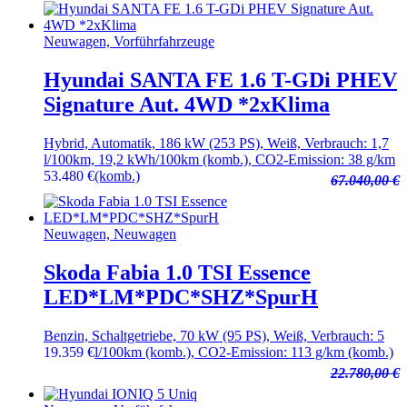
Neuwagen, Vorführfahrzeuge
Hyundai SANTA FE 1.6 T-GDi PHEV
Signature Aut. 4WD *2xKlima
Hybrid, Automatik, 186 kW (253 PS), Weiß, Verbrauch: 1,7
l/100km, 19,2 kWh/100km (komb.), CO2-Emission: 38 g/km
53.480
€
(komb.)
67.040,00 €
Neuwagen, Neuwagen
Skoda Fabia 1.0 TSI Essence
LED*LM*PDC*SHZ*SpurH
Benzin, Schaltgetriebe, 70 kW (95 PS), Weiß, Verbrauch: 5
19.359
€
l/100km (komb.), CO2-Emission: 113 g/km (komb.)
22.780,00 €