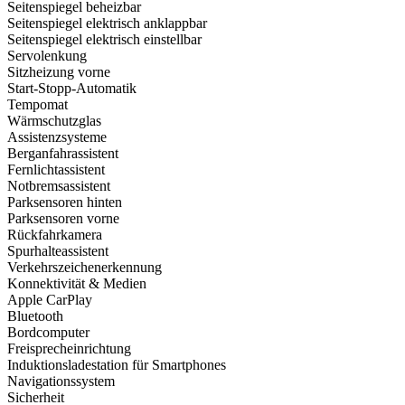
Seitenspiegel beheizbar
Seitenspiegel elektrisch anklappbar
Seitenspiegel elektrisch einstellbar
Servolenkung
Sitzheizung vorne
Start-Stopp-Automatik
Tempomat
Wärmschutzglas
Assistenzsysteme
Berganfahrassistent
Fernlichtassistent
Notbremsassistent
Parksensoren hinten
Parksensoren vorne
Rückfahrkamera
Spurhalteassistent
Verkehrszeichenerkennung
Konnektivität & Medien
Apple CarPlay
Bluetooth
Bordcomputer
Freisprecheinrichtung
Induktionsladestation für Smartphones
Navigationssystem
Sicherheit