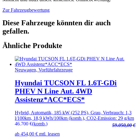
Zur Fahrzeugbewertung
Diese Fahrzeuge könnten dir auch
gefallen.
Ähnliche Produkte
Neuwagen, Vorführfahrzeuge
Hyundai TUCSON FL 1.6T-GDi
PHEV N Line Aut. 4WD
Assistenz*ACC*ECS*
Hybrid, Automatik, 185 kW (252 PS), Grau, Verbrauch: 1,3
l/100km, 18,9 kWh/100km (komb.), CO2-Emission: 29 g/km
46.700
€
(komb.)
59.050,00 €
ab 454,00 € mtl. leasen