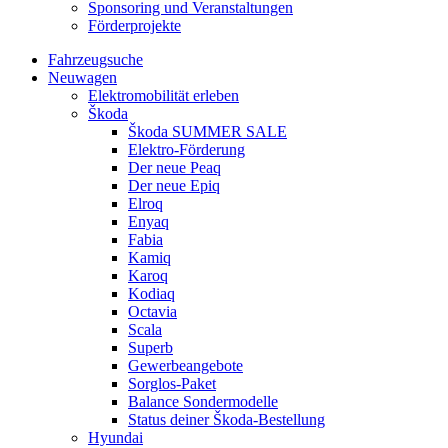
Sponsoring und Veranstaltungen
Förderprojekte
Fahrzeugsuche
Neuwagen
Elektromobilität erleben
Škoda
Škoda SUMMER SALE
Elektro-Förderung
Der neue Peaq
Der neue Epiq
Elroq
Enyaq
Fabia
Kamiq
Karoq
Kodiaq
Octavia
Scala
Superb
Gewerbeangebote
Sorglos-Paket
Balance Sondermodelle
Status deiner Škoda-Bestellung
Hyundai