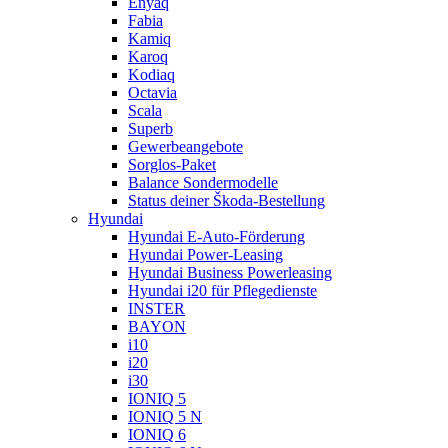
Enyaq
Fabia
Kamiq
Karoq
Kodiaq
Octavia
Scala
Superb
Gewerbeangebote
Sorglos-Paket
Balance Sondermodelle
Status deiner Škoda-Bestellung
Hyundai
Hyundai E-Auto-Förderung
Hyundai Power-Leasing
Hyundai Business Powerleasing
Hyundai i20 für Pflegedienste
INSTER
BAYON
i10
i20
i30
IONIQ 5
IONIQ 5 N
IONIQ 6