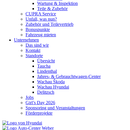
Wartung & Inspektion
Teile & Zubehör
CUPRA Service
Unfall, was nun?
Zubehör und Teilevertrieb
Bonuspunkte
Fahrzeug mieten
Unternehmen
Das sind wir
Kontakt
Standorte
Übersicht
Taucha
Lindenthal
Jahres- & Gebrauchtwagen-Center
Wachau Škoda
Wachau Hyundai
Delitzsch
Jobs
Girl’s Day 2026
Sponsoring und Veranstaltungen
Förderprojekte