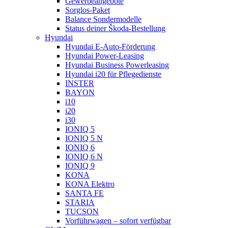
Gewerbeangebote
Sorglos-Paket
Balance Sondermodelle
Status deiner Škoda-Bestellung
Hyundai
Hyundai E-Auto-Förderung
Hyundai Power-Leasing
Hyundai Business Powerleasing
Hyundai i20 für Pflegedienste
INSTER
BAYON
i10
i20
i30
IONIQ 5
IONIQ 5 N
IONIQ 6
IONIQ 6 N
IONIQ 9
KONA
KONA Elektro
SANTA FE
STARIA
TUCSON
Vorführwagen – sofort verfügbar