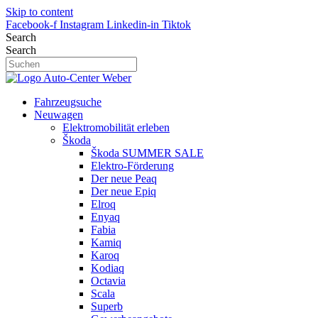
Skip to content
Facebook-f
Instagram
Linkedin-in
Tiktok
Search
Search
Fahrzeugsuche
Neuwagen
Elektromobilität erleben
Škoda
Škoda SUMMER SALE
Elektro-Förderung
Der neue Peaq
Der neue Epiq
Elroq
Enyaq
Fabia
Kamiq
Karoq
Kodiaq
Octavia
Scala
Superb