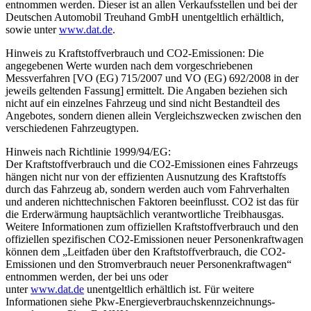
entnommen werden. Dieser ist an allen Verkaufsstellen und bei der
Deutschen Automobil Treuhand GmbH unentgeltlich erhältlich,
sowie unter
www.dat.de
.
Hinweis zu Kraftstoffverbrauch und CO2-Emissionen: Die
angegebenen Werte wurden nach dem vorgeschriebenen
Messverfahren [VO (EG) 715/2007 und VO (EG) 692/2008 in der
jeweils geltenden Fassung] ermittelt. Die Angaben beziehen sich
nicht auf ein einzelnes Fahrzeug und sind nicht Bestandteil des
Angebotes, sondern dienen allein Vergleichszwecken zwischen den
verschiedenen Fahrzeugtypen.
Hinweis nach Richtlinie 1999/94/EG:
Der Kraftstoffverbrauch und die CO2-Emissionen eines Fahrzeugs
hängen nicht nur von der effizienten Ausnutzung des Kraftstoffs
durch das Fahrzeug ab, sondern werden auch vom Fahrverhalten
und anderen nichttechnischen Faktoren beeinflusst. CO2 ist das für
die Erderwärmung hauptsächlich verantwortliche Treibhausgas.
Weitere Informationen zum offiziellen Kraftstoffverbrauch und den
offiziellen spezifischen CO2-Emissionen neuer Personenkraftwagen
können dem „Leitfaden über den Kraftstoffverbrauch, die CO2-
Emissionen und den Stromverbrauch neuer Personenkraftwagen“
entnommen werden, der bei uns oder
unter
www.dat.de
unentgeltlich erhältlich ist. Für weitere
Informationen siehe Pkw-Energie­verbrauchs­kennzeichnungs­