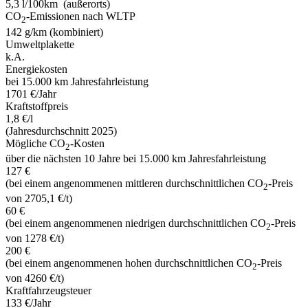
5,3 l/100km (außerorts)
CO
-Emissionen nach WLTP
2
142 g/km (kombiniert)
Umweltplakette
k.A.
Energiekosten
bei 15.000 km Jahresfahrleistung
1701 €/Jahr
Kraftstoffpreis
1,8 €/l
(Jahresdurchschnitt 2025)
Mögliche CO
-Kosten
2
über die nächsten 10 Jahre bei 15.000 km Jahresfahrleistung
127 €
(bei einem angenommenen mittleren durchschnittlichen CO
-Preis
2
von 2705,1 €/t)
60 €
(bei einem angenommenen niedrigen durchschnittlichen CO
-Preis
2
von 1278 €/t)
200 €
(bei einem angenommenen hohen durchschnittlichen CO
-Preis
2
von 4260 €/t)
Kraftfahrzeugsteuer
133 €/Jahr