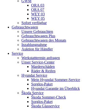
GWM
ORA 03
ORA 07
WEY 03
WEY 05
Sofort verfügbar
Gebrauchtwagen
Unsere Gebrauchten
Gebrauchtwagen Plus
Gebrauchtwagen des Monats
Inzahlungnahme
Auktion für Händler
Service
Werkstatttermin anfragen
Unser Service-Center
Marderschäden
Räder & Reifen
Hyundai Service
Mein Hyundai Sommer-Service
Sorglos-Paket
Hyundai Garantie im Überblick
Škoda Service
Škoda Sommer-Check
Sorglos-Paket
Škoda Glasservice