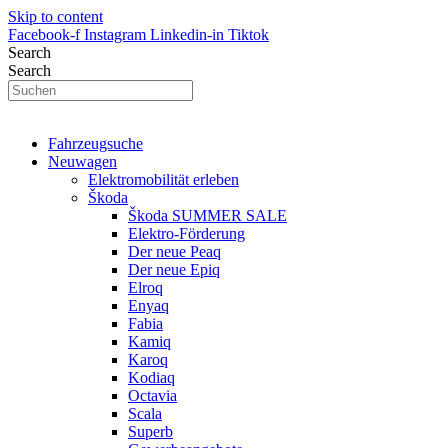
Skip to content
Facebook-f
Instagram
Linkedin-in
Tiktok
Search
Search
Fahrzeugsuche
Neuwagen
Elektromobilität erleben
Škoda
Škoda SUMMER SALE
Elektro-Förderung
Der neue Peaq
Der neue Epiq
Elroq
Enyaq
Fabia
Kamiq
Karoq
Kodiaq
Octavia
Scala
Superb