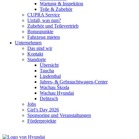
Wartung & Inspektion
Teile & Zubehör
CUPRA Service
Unfall, was nun?
Zubehör und Teilevertrieb
Bonuspunkte
Fahrzeug mieten
Unternehmen
Das sind wir
Kontakt
Standorte
Übersicht
Taucha
Lindenthal
Jahres- & Gebrauchtwagen-Center
Wachau Škoda
Wachau Hyundai
Delitzsch
Jobs
Girl’s Day 2026
Sponsoring und Veranstaltungen
Förderprojekte