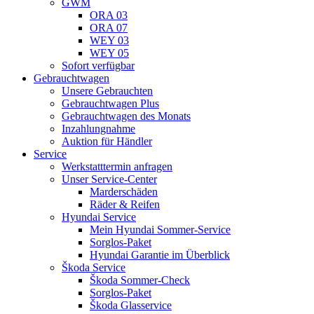
GWM
ORA 03
ORA 07
WEY 03
WEY 05
Sofort verfügbar
Gebrauchtwagen
Unsere Gebrauchten
Gebrauchtwagen Plus
Gebrauchtwagen des Monats
Inzahlungnahme
Auktion für Händler
Service
Werkstatttermin anfragen
Unser Service-Center
Marderschäden
Räder & Reifen
Hyundai Service
Mein Hyundai Sommer-Service
Sorglos-Paket
Hyundai Garantie im Überblick
Škoda Service
Škoda Sommer-Check
Sorglos-Paket
Škoda Glasservice