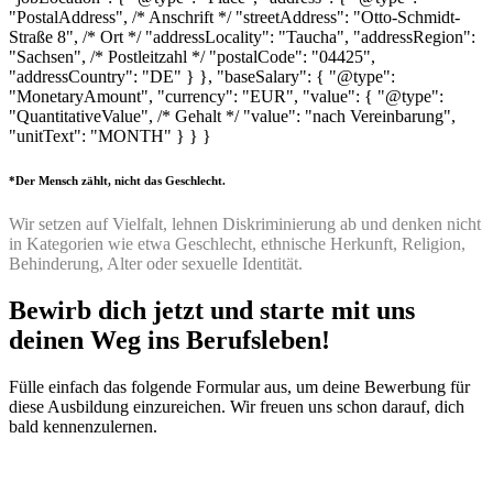
"PostalAddress", /* Anschrift */ "streetAddress": "Otto-Schmidt-
Straße 8", /* Ort */ "addressLocality": "Taucha", "addressRegion":
"Sachsen", /* Postleitzahl */ "postalCode": "04425",
"addressCountry": "DE" } }, "baseSalary": { "@type":
"MonetaryAmount", "currency": "EUR", "value": { "@type":
"QuantitativeValue", /* Gehalt */ "value": "nach Vereinbarung",
"unitText": "MONTH" } } }
*Der Mensch zählt, nicht das Geschlecht.
Wir setzen auf Vielfalt, lehnen Diskriminierung ab und denken nicht
in Kategorien wie etwa Geschlecht, ethnische Herkunft, Religion,
Behinderung, Alter oder sexuelle Identität.
Bewirb dich jetzt und starte mit uns
deinen Weg ins Berufsleben!
Fülle einfach das folgende Formular aus, um deine Bewerbung für
diese Ausbildung einzureichen. Wir freuen uns schon darauf, dich
bald kennenzulernen.