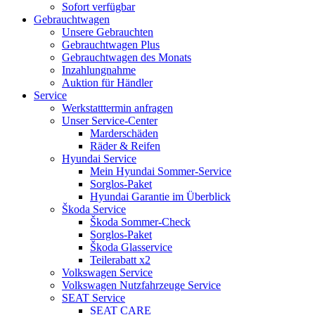
Sofort verfügbar
Gebrauchtwagen
Unsere Gebrauchten
Gebrauchtwagen Plus
Gebrauchtwagen des Monats
Inzahlungnahme
Auktion für Händler
Service
Werkstatttermin anfragen
Unser Service-Center
Marderschäden
Räder & Reifen
Hyundai Service
Mein Hyundai Sommer-Service
Sorglos-Paket
Hyundai Garantie im Überblick
Škoda Service
Škoda Sommer-Check
Sorglos-Paket
Škoda Glasservice
Teilerabatt x2
Volkswagen Service
Volkswagen Nutzfahrzeuge Service
SEAT Service
SEAT CARE