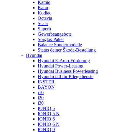
Kamiq
Karoq
Kodiaq
Octavia
Scala
Superb
Gewerbeangebote
Sorglos-Paket
Balance Sondermodelle
Status deiner Škoda-Bestellung
Hyundai
Hyundai E-Auto-Förderung
Hyundai Power-Leasing
Hyundai Business Powerleasing
Hyundai i20 für Pflegedienste
INSTER
BAYON
i10
i20
i30
IONIQ 5
IONIQ 5 N
IONIQ 6
IONIQ 6 N
IONIQ 9