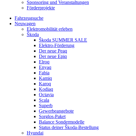
Sponsoring und Veranstaltungen
Förderprojekte
Fahrzeugsuche
Neuwagen
Elektromobilität erleben
Škoda
Škoda SUMMER SALE
Elektro-Förderung
Der neue Peaq
Der neue Epiq
Elroq
Enyaq
Fabia
Kamiq
Karoq
Kodiaq
Octavia
Scala
Superb
Gewerbeangebote
Sorglos-Paket
Balance Sondermodelle
Status deiner Škoda-Bestellung
Hyundai