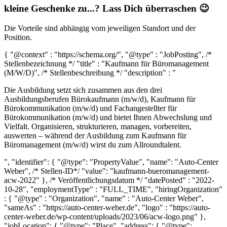
kleine Geschenke zu...? Lass Dich überraschen 😉
Die Vorteile sind abhängig vom jeweiligen Standort und der
Position.
{ "@context" : "https://schema.org/", "@type" : "JobPosting", /*
Stellenbezeichnung */ "title" : "Kaufmann für Büromanagement
(M/W/D)", /* Stellenbeschreibung */ "description" : "
Die Ausbildung setzt sich zusammen aus den drei
Ausbildungsberufen Bürokaufmann (m/w/d), Kaufmann für
Bürokommunikation (m/w/d) und Fachangestellter für
Bürokommunikation (m/w/d) und bietet Ihnen Abwechslung und
Vielfalt. Organisieren, strukturieren, managen, vorbereiten,
auswerten – während der Ausbildung zum Kaufmann für
Büromanagement (m/w/d) wirst du zum Allroundtalent.
", "identifier": { "@type": "PropertyValue", "name": "Auto-Center
Weber", /* Stellen-ID*/ "value": "kaufmann-bueromanagement-
acw-2022" }, /* Veröffentlichungsdatum */ "datePosted" : "2022-
10-28", "employmentType" : "FULL_TIME", "hiringOrganization"
: { "@type" : "Organization", "name" : "Auto-Center Weber",
"sameAs" : "https://auto-center-weber.de", "logo" : "https://auto-
center-weber.de/wp-content/uploads/2023/06/acw-logo.png" },
"jobLocation": { "@type": "Place", "address": { "@type":