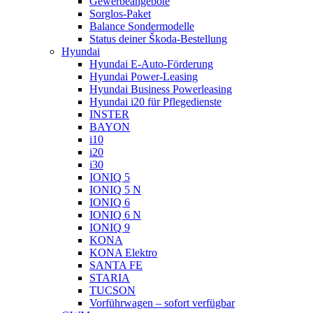
Gewerbeangebote
Sorglos-Paket
Balance Sondermodelle
Status deiner Škoda-Bestellung
Hyundai
Hyundai E-Auto-Förderung
Hyundai Power-Leasing
Hyundai Business Powerleasing
Hyundai i20 für Pflegedienste
INSTER
BAYON
i10
i20
i30
IONIQ 5
IONIQ 5 N
IONIQ 6
IONIQ 6 N
IONIQ 9
KONA
KONA Elektro
SANTA FE
STARIA
TUCSON
Vorführwagen – sofort verfügbar